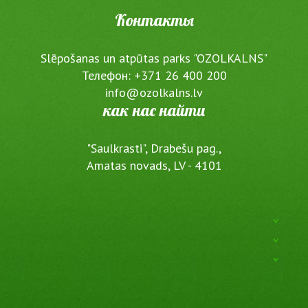
Контакты
Slēpošanas un atpūtas parks "OZOLKALNS"
Телефон: +371 26 400 200
info@ozolkalns.lv
как нас найти
"Saulkrasti", Drabešu pag.,
Amatas novads, LV - 4101
^
^
^