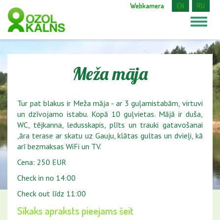
Webkamera
EN
RU
Meža māja
Tur pat blakus ir Meža māja - ar 3 guļamistabām, virtuvi
un dzīvojamo istabu. Kopā 10 guļvietas. Mājā ir duša,
WC, tējkanna, ledusskapis, plīts un trauki gatavošanai
,āra terase ar skatu uz Gauju, klātas gultas un dvieļi, kā
arī bezmaksas WiFi un TV.
Cena: 250 EUR
Check in no 14:00
Check out līdz 11:00
Sīkaks apraksts pieejams šeit