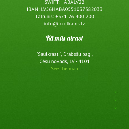
SWIFT:HABALV22
IBAN: LV56HABA0551037382033
Tālrunis: +371 26 400 200
info@ozolkalns.lv
Kā mūs atrast
"Saulkrasti", Drabešu pag.,
Cēsu novads, LV - 4101
See the map
^
^
^