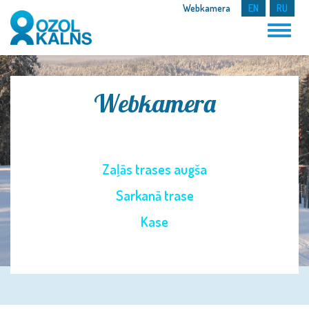
Webkamera
EN
RU
Webkamera
Zaļās trases augša
Sarkanā trase
Kase