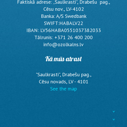
Faktiskā adrese: „Saulkrasti”, Drabešu pag.,
Cēsu nov., LV-4102
Banka: A/S Swedbank
SWIFT:HABALV22
IBAN: LV56HABA0551037382033
Tālrunis: +371 26 400 200
info@ozolkalns.lv
Kā mūs atrast
"Saulkrasti", Drabešu pag.,
Cēsu novads, LV - 4101
See the map
^
^
^