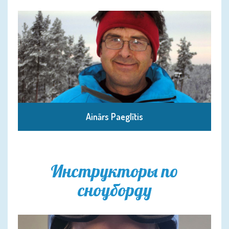
Ainārs Paeglītis
Инструкторы по
сноуборду