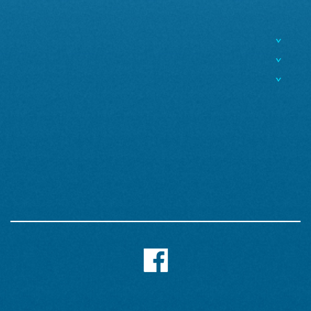
^
^
^