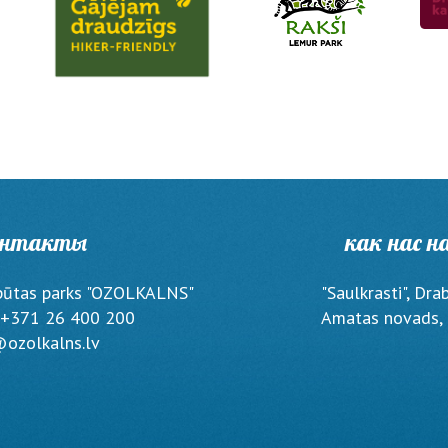
онтакты
как нас н
pūtas parks "OZOLKALNS"
"Saulkrasti", Dra
 +371 26 400 200
Amatas novads, 
ozolkalns.lv