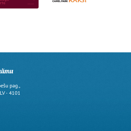
айти
bešu pag.,
LV - 4101