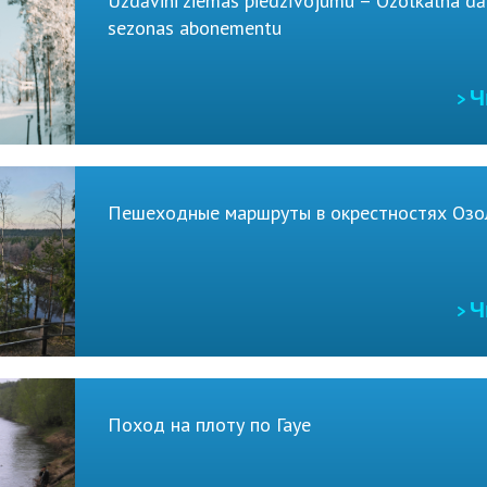
Uzdāvini ziemas piedzīvojumu – Ozolkalna dā
sezonas abonementu
> 
Пешеходные маршруты в окрестностях Озо
> 
Поход на плоту по Гауе