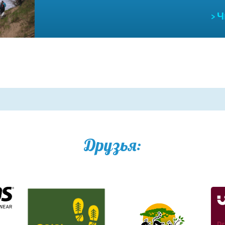
> 
Друзья: