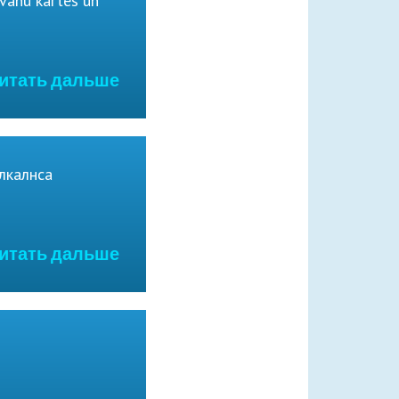
vanu kartes un
Читать дальше
лкалнса
Читать дальше