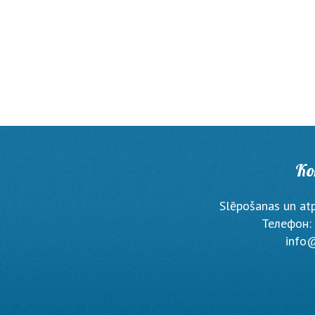
К
Slēpošanas un at
Телефон:
info@